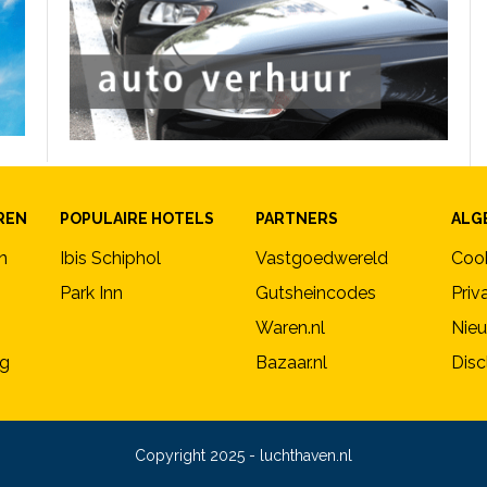
REN
POPULAIRE HOTELS
PARTNERS
ALG
n
Ibis Schiphol
Vastgoedwereld
Coo
Park Inn
Gutsheincodes
Priv
Waren.nl
Nieu
ng
Bazaar.nl
Disc
Copyright 2025 - luchthaven.nl