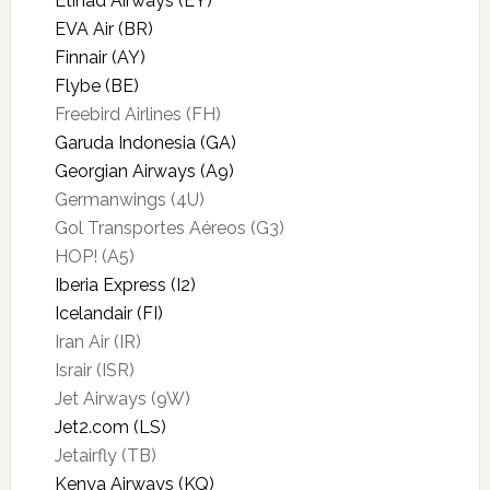
Etihad Airways (EY)
EVA Air (BR)
Finnair (AY)
Flybe (BE)
Freebird Airlines (FH)
Garuda Indonesia (GA)
Georgian Airways (A9)
Germanwings (4U)
Gol Transportes Aéreos (G3)
HOP! (A5)
Iberia Express (I2)
Icelandair (FI)
Iran Air (IR)
Israir (ISR)
Jet Airways (9W)
Jet2.com (LS)
Jetairfly (TB)
Kenya Airways (KQ)