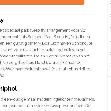
ly
teit speciaal park sleep fly arrangement voor uw
angement “Ibis Schiphol Park Sleep Fly” biedt een
n een gunstig tarief vlakbij luchthaven Schiphol te
is, want voor uw vlucht maakt u gebruik van het
reide facaliteiten. Indien u gebruik maakt van het
t, verzorgd het Ibis Hotel uw transfer naar de
e bussen naar de luchthaven (de shuttlebus rijdt tot
30).
chiphol
200 eenvoudige maar modern ingerichte hotelkamers.
oor één persoon alsmede een tweepersoonsbed. De