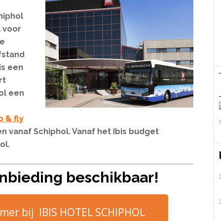
hiphol
l voor
le
afstand
is een
rt
hol een
p & fly
n vanaf Schiphol. Vanaf het Ibis budget
ol.
nbieding beschikbaar!
amer bij IBIS HOTEL SCHIPHOL