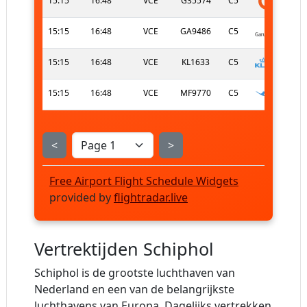
15:15
16:48
VCE
G35574
C5
15:15
16:48
VCE
GA9486
C5
15:15
16:48
VCE
KL1633
C5
15:15
16:48
VCE
MF9770
C5
<
>
Free Airport Flight Schedule Widgets
provided by
flightradar.live
Vertrektijden Schiphol
Schiphol is de grootste luchthaven van
Nederland en een van de belangrijkste
luchthavens van Europa. Dagelijks vertrekken