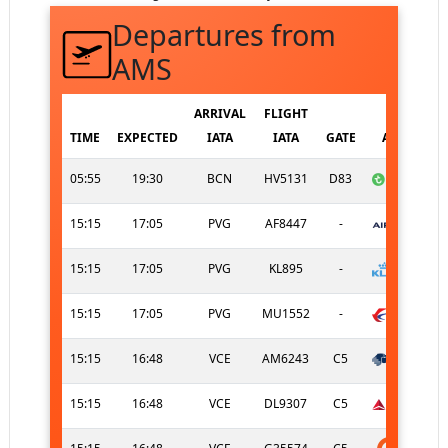
Departures from
AMS
ARRIVAL
FLIGHT
TIME
EXPECTED
IATA
IATA
GATE
AIRLINE
05:55
19:30
BCN
HV5131
D83
15:15
17:05
PVG
AF8447
-
15:15
17:05
PVG
KL895
-
15:15
17:05
PVG
MU1552
-
15:15
16:48
VCE
AM6243
C5
15:15
16:48
VCE
DL9307
C5