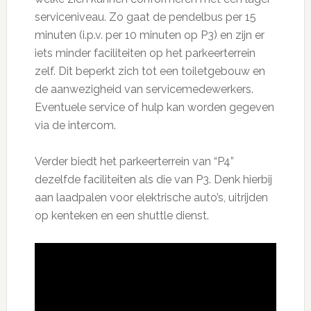
serviceniveau. Zo gaat de pendelbus per 15
minuten (i.p.v. per 10 minuten op P3) en zijn er
iets minder faciliteiten op het parkeerterrein
zelf. Dit beperkt zich tot een toiletgebouw en
de aanwezigheid van servicemedewerkers.
Eventuele service of hulp kan worden gegeven
via de intercom.
Verder biedt het parkeerterrein van “P4”
dezelfde faciliteiten als die van P3. Denk hierbij
aan laadpalen voor elektrische auto’s, uitrijden
op kenteken en een shuttle dienst.