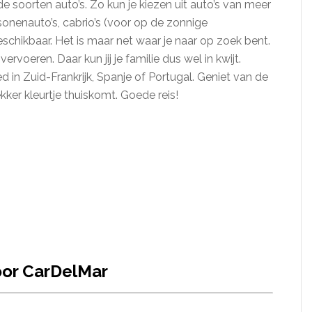
e soorten auto’s. Zo kun je kiezen uit auto’s van meer
sonenauto’s, cabrio’s (voor op de zonnige
schikbaar. Het is maar net waar je naar op zoek bent.
rvoeren. Daar kun jij je familie dus wel in kwijt.
ed in Zuid-Frankrijk, Spanje of Portugal. Geniet van de
ekker kleurtje thuiskomt. Goede reis!
oor CarDelMar