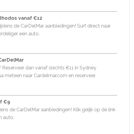
 Rhodos vanaf €12
ijdens de CarDelMar aanbiedingen! Surf direct naar
rdeliger een auto.
 CarDelMar
? Reserveer dan vanaf slechts €11 in Sydney
a meteen naar Cardelmar.com en reserveer.
af €9
dens de CarDelMar aanbiedingen! Klik gelijk op de link
n auto.