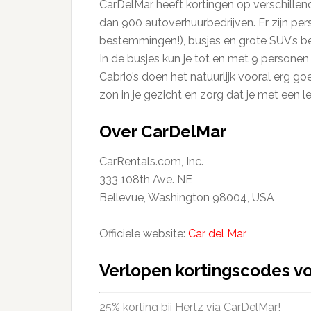
CarDelMar heeft kortingen op verschillend
dan 900 autoverhuurbedrijven. Er zijn per
bestemmingen!), busjes en grote SUV’s be
In de busjes kun je tot en met 9 personen ve
Cabrio’s doen het natuurlijk vooral erg go
zon in je gezicht en zorg dat je met een l
Over CarDelMar
CarRentals.com, Inc.
333 108th Ave. NE
Bellevue, Washington 98004, USA
Officiele website:
Car del Mar
Verlopen kortingscodes v
25% korting bij Hertz via CarDelMar!