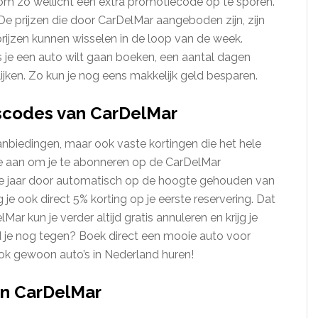
om zo wellicht een extra promotiecode op te sporen.
 De prijzen die door CarDelMar aangeboden zijn, zijn
rijzen kunnen wisselen in de loop van de week.
 je een auto wilt gaan boeken, een aantal dagen
ijken. Zo kun je nog eens makkelijk geld besparen.
gscodes van CarDelMar
anbiedingen, maar ook vaste kortingen die het hele
te aan om je te abonneren op de CarDelMar
hele jaar door automatisch op de hoogte gehouden van
je ook direct 5% korting op je eerste reservering. Dat
 kun je verder altijd gratis annuleren en krijg je
oud je nog tegen? Boek direct een mooie auto voor
e ook gewoon auto’s in Nederland huren!
an CarDelMar