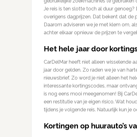
gebruikelijke zoekmachines te gebruiken 
Je reis is ten slotte toch al duur genoeg?
overigens dagprijzen. Dat bekent dat de p
Daarom adviseren we je met klem om, als
achter elkaar opnieuw de prijzen te vergel
Het hele jaar door kortin
CarDelMar heeft niet alleen wisselende a
jaar door gelden. Zo raden we je van har
nieuwsbrief. Zo word je niet alleen het 
interessante kortingscodes, maar ontvang 
is nog eens mooi meegenomen! Bij CarDelMar
een restitutie van je eigen risico. Wat h
tijdens je volgende reis. Natuurlijk kun j
Kortingen op huurauto’s v