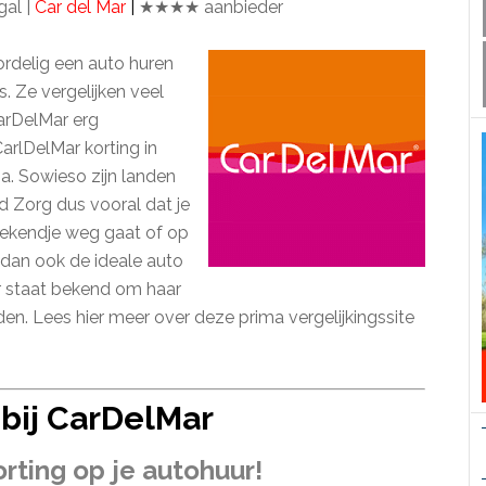
gal |
Car del Mar
|
★★★★ aanbieder
oordelig een auto huren
. Ze vergelijken veel
arDelMar erg
CarlDelMar korting in
za. Sowieso zijn landen
fd Zorg dus vooral dat je
eekendje weg gaat of op
 dan ook de ideale auto
r staat bekend om haar
en. Lees hier meer over deze prima vergelijkingssite
 bij CarDelMar
rting op je autohuur!