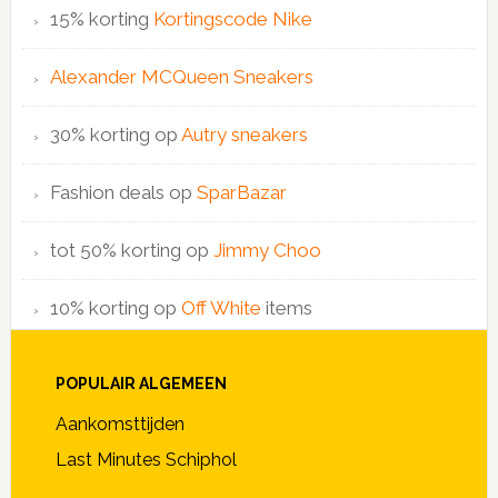
15% korting
Kortingscode Nike
Alexander MCQueen Sneakers
30% korting op
Autry sneakers
Fashion deals op
SparBazar
tot 50% korting op
Jimmy Choo
10% korting op
Off White
items
POPULAIR ALGEMEEN
Aankomsttijden
Last Minutes Schiphol