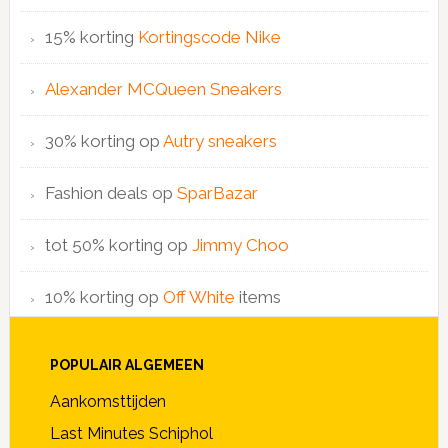
15% korting
Kortingscode Nike
Alexander MCQueen Sneakers
30% korting op
Autry sneakers
Fashion deals op
SparBazar
tot 50% korting op
Jimmy Choo
10% korting op
Off White
items
POPULAIR ALGEMEEN
Aankomsttijden
Last Minutes Schiphol