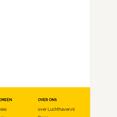
EMEEN
OVER ONS
kies
over Luchthaven.nl