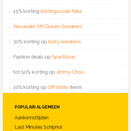
15% korting
Kortingscode Nike
Alexander MCQueen Sneakers
30% korting op
Autry sneakers
Fashion deals op
SparBazar
tot 50% korting op
Jimmy Choo
10% korting op
Off White
items
POPULAIR ALGEMEEN
Aankomsttijden
Last Minutes Schiphol